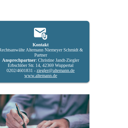
Kontakt
Rechtsanwälte Altemann Niemeyer Schmidt &
Partner
Ansprechpartner
: Christine Jandt-Ziegler
Erbschlöer Str. 14, 42369 Wuppertal
0202/4601831 -
ziegler@altemann.de
www.altemann.de