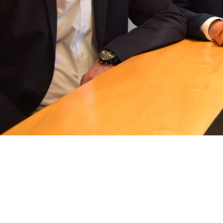
Rechtsanwälte Partnerschaftsgesellschaft
Altemann Niemeyer Schmidt & Partner
Wuppertal | Remscheid