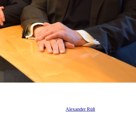
In Kanzleigemeinschaft mit
Alexander Rüß
Steuerberater und Rechtsanwalt
Fachanwalt für Steuerrecht