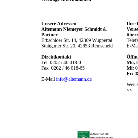
Unsere Adressen
Ihre 
Altemann Niemeyer Schmidt &
Verse
Partner
über
Erbschlöer Str. 14, 42369 Wuppertal
Telef
Stuttgarter Str. 20, 42853 Remscheid
E-Ma
Direktkontakt
Öffnu
Tel 0202 / 46 018-0
Mo, 
Fax 0202 / 46 018-65
Mi:
0
Fr:
08
E-Mail
info@altemann.de
Weite
>>